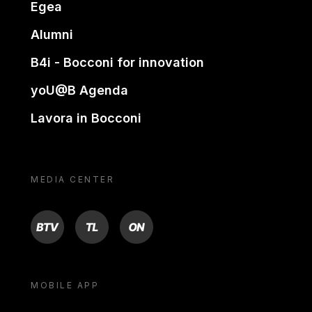
Egea
Alumni
B4i - Bocconi for innovation
yoU@B Agenda
Lavora in Bocconi
MEDIA CENTER
BTV
TL
ON
MOBILE APP