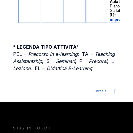
* LEGENDA TIPO ATTIVITA'
PEL =
Precorso in e-learning
; TA =
Teaching
Assistantship
; S =
Seminari
; P =
Precorsi
; L =
Lezione
; EL =
Didattica E-Learning
Torna su
STAY IN TOUCH