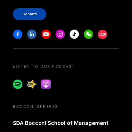
Contatti
Stay in touch
Facebook
Linkedin
Youtube
Instagram
Tiktok
Weechat
Xiaohongshu/
LISTEN TO OUR PODCAST
Spotify
Spreaker
Apple podcast
BOCCONI SPHERES
SDA Bocconi School of Management