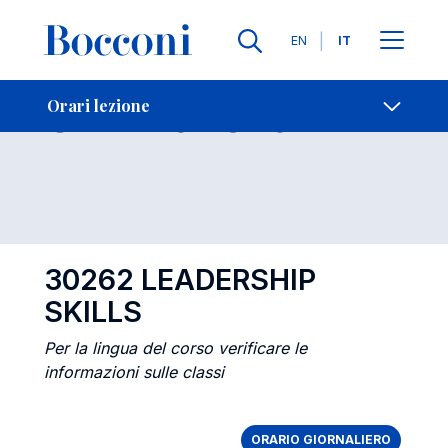
Lingue
EN
IT
Contatti
-
Orari lezione
Orari lezione
Open s
30262 LEADERSHIP
SKILLS
Per la lingua del corso verificare le
informazioni sulle classi
ORARIO GIORNALIERO