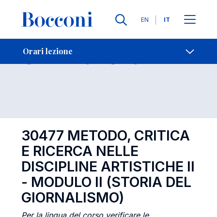
Lingue
EN
IT
Contatti
-
Orari lezione
Orari lezione
Open s
30477 METODO, CRITICA
E RICERCA NELLE
DISCIPLINE ARTISTICHE II
- MODULO II (STORIA DEL
GIORNALISMO)
Per la lingua del corso verificare le