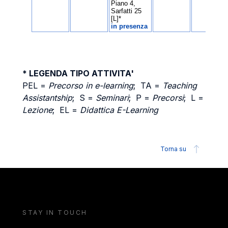
* LEGENDA TIPO ATTIVITA'
PEL =
Precorso in e-learning
; TA =
Teaching
Assistantship
; S =
Seminari
; P =
Precorsi
; L =
Lezione
; EL =
Didattica E-Learning
Torna su
STAY IN TOUCH