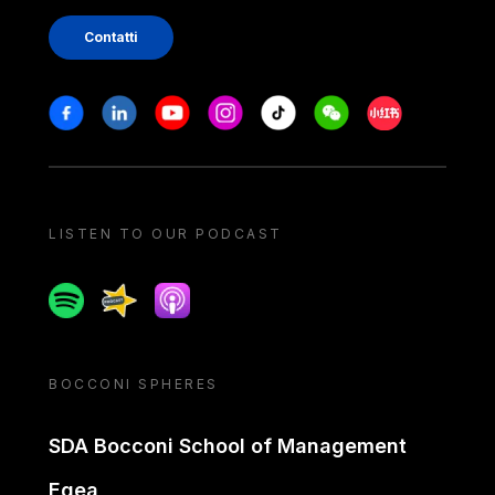
Contatti
Stay in touch
Facebook
Linkedin
Youtube
Instagram
Tiktok
Weechat
Xiaohongshu/
LISTEN TO OUR PODCAST
Spotify
Spreaker
Apple podcast
BOCCONI SPHERES
SDA Bocconi School of Management
Egea