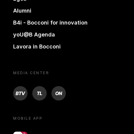
Alumni
B4i - Bocconi for innovation
yoU@B Agenda
Lavora in Bocconi
MEDIA CENTER
BTV
TL
ON
MOBILE APP