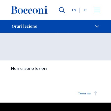
Lingue
EN
IT
Contatti
-
Orari lezione
Orari lezione
Open s
Non ci sono lezioni
Torna su