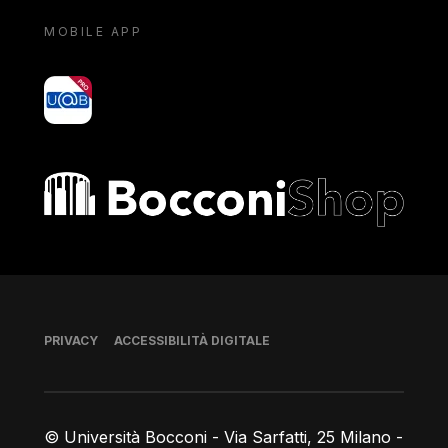
MOBILE APP
yoU@B
Bocconi shop
Piè di pagina
PRIVACY
ACCESSIBILITÀ DIGITALE
© Università Bocconi - Via Sarfatti, 25 Milano -