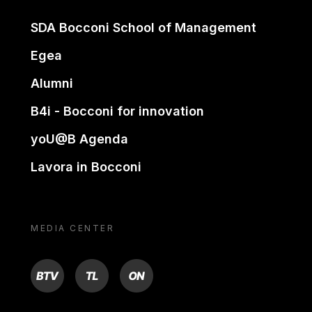
SDA Bocconi School of Management
Egea
Alumni
B4i - Bocconi for innovation
yoU@B Agenda
Lavora in Bocconi
MEDIA CENTER
BTV
TL
ON