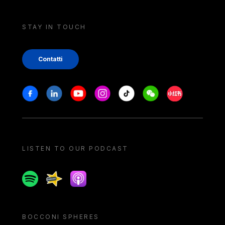
STAY IN TOUCH
Contatti
Stay in touch
Facebook
Linkedin
Youtube
Instagram
Tiktok
Weechat
Xiaohongshu/
LISTEN TO OUR PODCAST
Spotify
Spreaker
Apple podcast
BOCCONI SPHERES