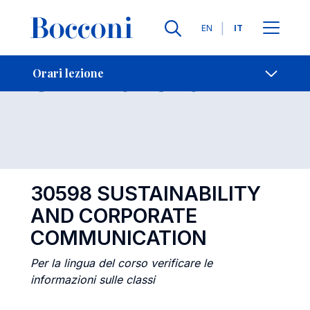
Lingue
EN
IT
Contatti
-
Orari lezione
Orari lezione
Open s
30598 SUSTAINABILITY
AND CORPORATE
COMMUNICATION
Per la lingua del corso verificare le
informazioni sulle classi