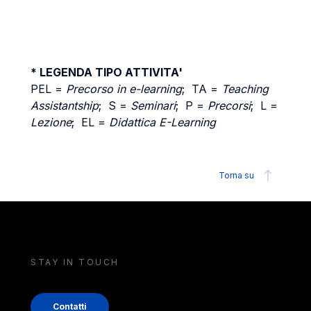
* LEGENDA TIPO ATTIVITA'
PEL =
Precorso in e-learning
; TA =
Teaching
Assistantship
; S =
Seminari
; P =
Precorsi
; L =
Lezione
; EL =
Didattica E-Learning
Torna su
STAY IN TOUCH
Contatti