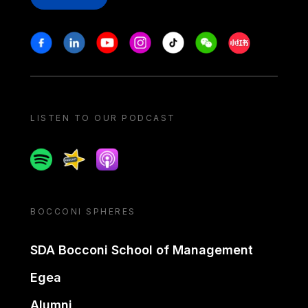
Stay in touch
Facebook
Linkedin
Youtube
Instagram
Tiktok
Weechat
Xiaohongshu/
LISTEN TO OUR PODCAST
Spotify
Spreaker
Apple podcast
BOCCONI SPHERES
SDA Bocconi School of Management
Egea
Alumni