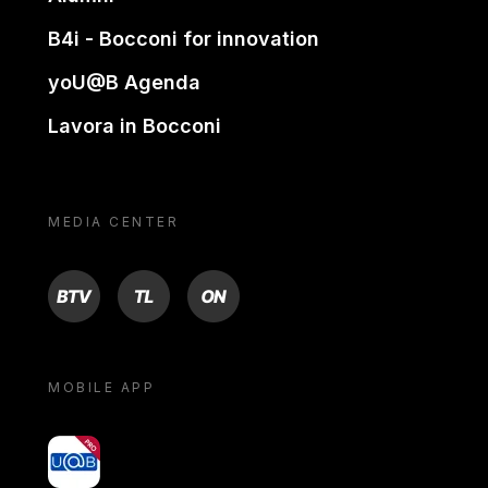
B4i - Bocconi for innovation
yoU@B Agenda
Lavora in Bocconi
MEDIA CENTER
BTV
TL
ON
MOBILE APP
yoU@B