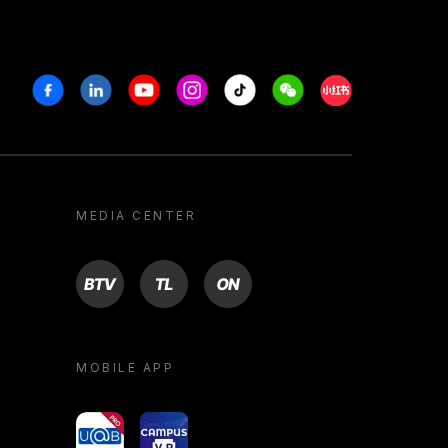
Facebook
Linkedin
Youtube
Instagram
Tiktok
Weechat
Xiaohongshu/R
MEDIA CENTER
BTV
TL
ON
MOBILE APP
yoU@B
Campus VR