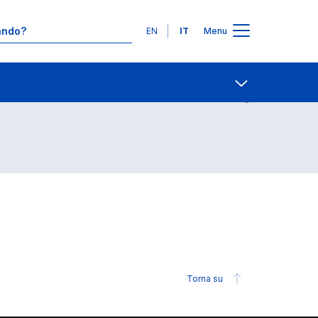
Lingue
EN
IT
Menu
Contatti
Open share
Torna su