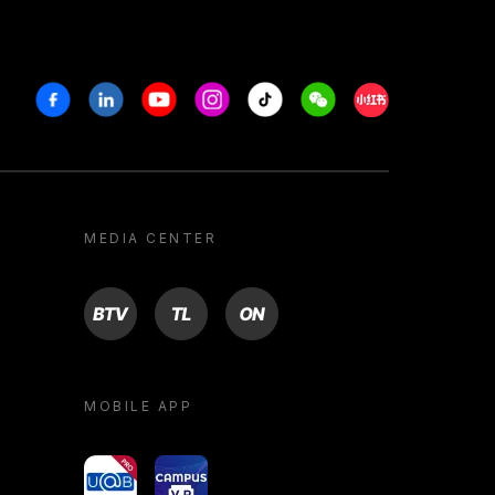
Facebook
Linkedin
Youtube
Instagram
Tiktok
Weechat
Xiaohongshu/R
MEDIA CENTER
BTV
TL
ON
MOBILE APP
yoU@B
Campus VR