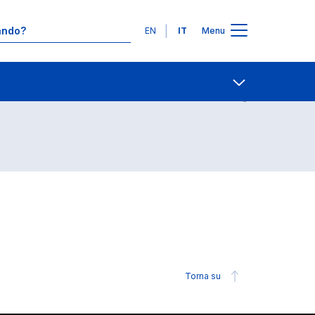
Lingue
EN
IT
Menu
Contatti
Open share
Torna su