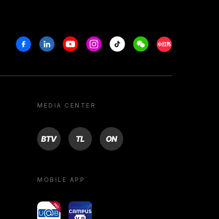
Facebook
Linkedin
Youtube
Instagram
Tiktok
Weechat
Xiaohongshu/R
MEDIA CENTER
BTV
TL
ON
MOBILE APP
yoU@B
Campus VR