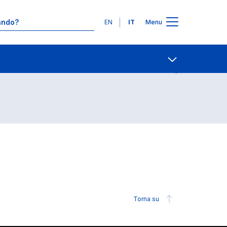
Lingue
EN
IT
Menu
Contatti
Open share
Torna su