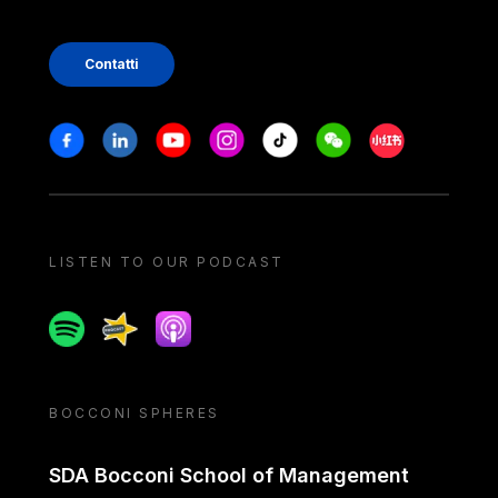
Contatti
Stay in touch
Facebook
Linkedin
Youtube
Instagram
Tiktok
Weechat
Xiaohongshu/
LISTEN TO OUR PODCAST
Spotify
Spreaker
Apple podcast
BOCCONI SPHERES
SDA Bocconi School of Management