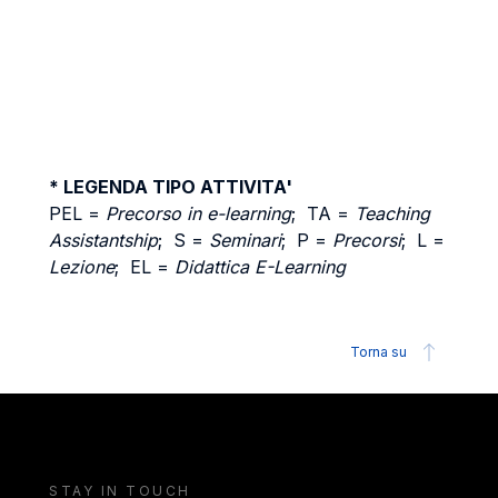
* LEGENDA TIPO ATTIVITA'
PEL =
Precorso in e-learning
; TA =
Teaching
Assistantship
; S =
Seminari
; P =
Precorsi
; L =
Lezione
; EL =
Didattica E-Learning
Torna su
STAY IN TOUCH