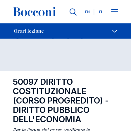
Lingue
EN
IT
Contatti
-
Orari lezione
Orari lezione
Open s
50097 DIRITTO
COSTITUZIONALE
(CORSO PROGREDITO) -
DIRITTO PUBBLICO
DELL'ECONOMIA
Per la lingua del corso verificare le