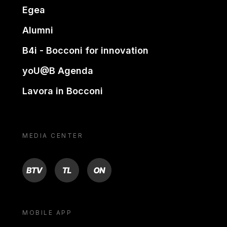
Egea
Alumni
B4i - Bocconi for innovation
yoU@B Agenda
Lavora in Bocconi
MEDIA CENTER
BTV
TL
ON
MOBILE APP