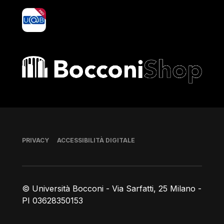
yoU@B
Bocconi shop
Piè di pagina
PRIVACY
ACCESSIBILITÀ DIGITALE
© Università Bocconi - Via Sarfatti, 25 Milano -
PI 03628350153