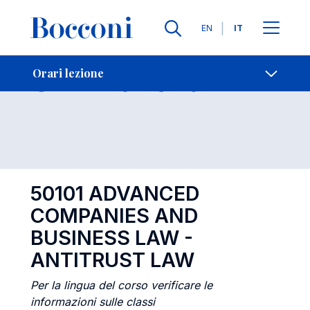
Lingue
EN
IT
Contatti
-
Orari lezione
Orari lezione
Open s
50101 ADVANCED
COMPANIES AND
BUSINESS LAW -
ANTITRUST LAW
Per la lingua del corso verificare le
informazioni sulle classi