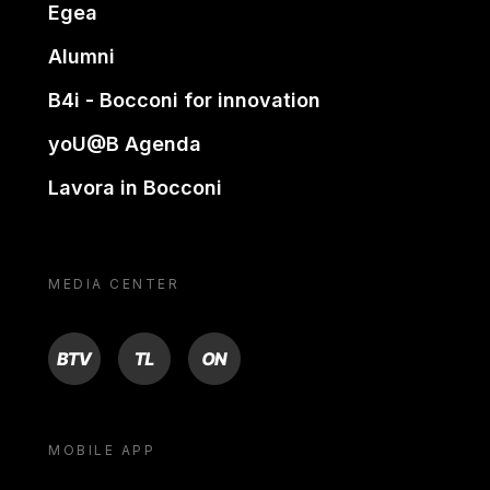
Egea
Alumni
B4i - Bocconi for innovation
yoU@B Agenda
Lavora in Bocconi
MEDIA CENTER
BTV
TL
ON
MOBILE APP