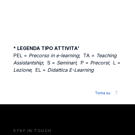
* LEGENDA TIPO ATTIVITA'
PEL =
Precorso in e-learning
; TA =
Teaching
Assistantship
; S =
Seminari
; P =
Precorsi
; L =
Lezione
; EL =
Didattica E-Learning
Torna su
STAY IN TOUCH