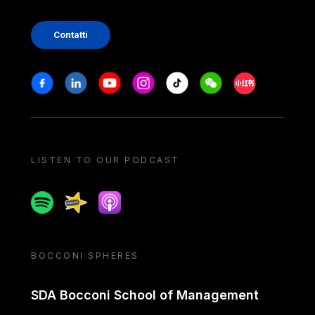
Contatti
Stay in touch
Facebook
Linkedin
Youtube
Instagram
Tiktok
Weechat
Xiaohongshu/
LISTEN TO OUR PODCAST
Spotify
Spreaker
Apple podcast
BOCCONI SPHERES
SDA Bocconi School of Management