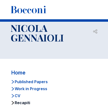
-
Docenti
NICOLA GENNAIOLI
Recapiti
NICOLA
Open s
GENNAIOLI
Home
Published Papers
Work in Progress
CV
Recapiti