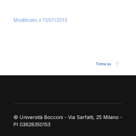
Modificato il 11/07/2013
Torna su
Piè di pagina
© Università Bocconi - Via Sarfatti, 25 Milano -
PI 03628350153