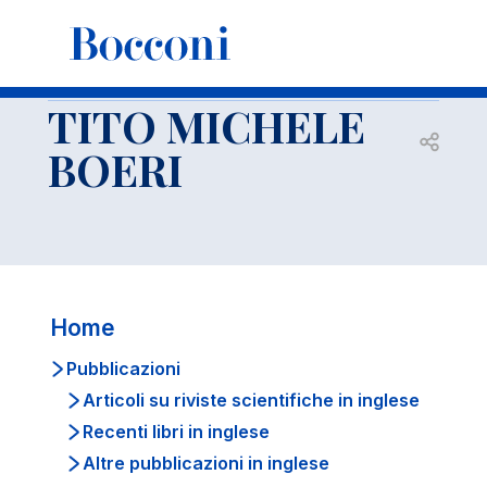
-
Docenti
TITO MICHELE BOERI
Pubblicazioni
Libri e articoli in italiano
TITO MICHELE
Open s
BOERI
Home
Pubblicazioni
Articoli su riviste scientifiche in inglese
Recenti libri in inglese
Altre pubblicazioni in inglese