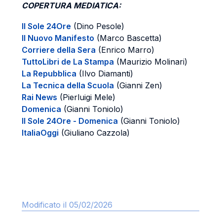
COPERTURA MEDIATICA:
Il Sole 24Ore
(Dino Pesole)
Il Nuovo Manifesto
(Marco Bascetta)
Corriere della Sera
(Enrico Marro)
TuttoLibri de La Stampa
(Maurizio Molinari)
La Repubblica
(Ilvo Diamanti)
La Tecnica della Scuola
(Gianni Zen)
Rai News
(Pierluigi Mele)
Domenica
(Gianni Toniolo)
Il Sole 24Ore - Domenica
(Gianni Toniolo)
ItaliaOggi
(Giuliano Cazzola)
Modificato il 05/02/2026