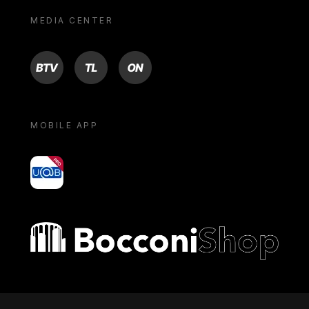
MEDIA CENTER
BTV
TL
ON
MOBILE APP
yoU@B
Bocconi shop