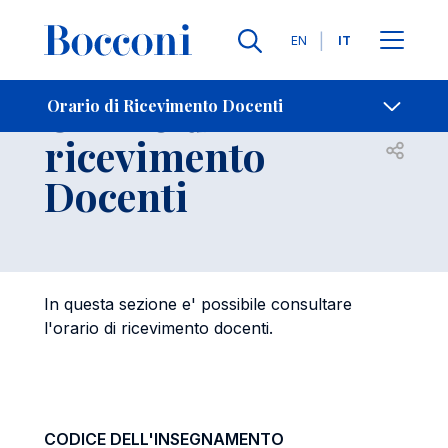
Lingue
EN
IT
Contatti
-
Orario di
Orario di Ricevimento Docenti
ricevimento
Open s
Docenti
In questa sezione e' possibile consultare
l'orario di ricevimento docenti.
CODICE DELL'INSEGNAMENTO