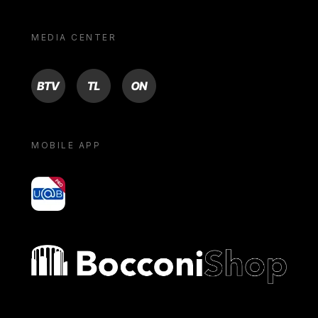
MEDIA CENTER
BTV
TL
ON
MOBILE APP
yoU@B
Bocconi shop