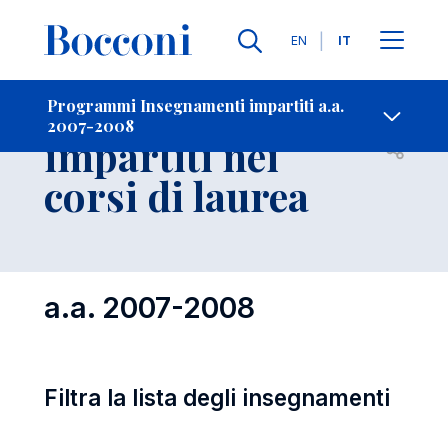
Lingue
EN
IT
Contatti
-
Insegnamenti
Programmi Insegnamenti impartiti a.a.
2007-2008
impartiti nei
Open s
corsi di laurea
a.a. 2007-2008
Filtra la lista degli insegnamenti