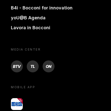
B4i - Bocconi for innovation
yoU@B Agenda
Lavora in Bocconi
MEDIA CENTER
BTV
TL
ON
MOBILE APP
yoU@B