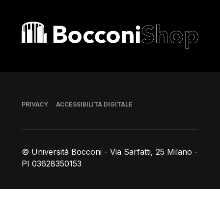
Bocconi shop
Piè di pagina
PRIVACY
ACCESSIBILITÀ DIGITALE
© Università Bocconi - Via Sarfatti, 25 Milano -
PI 03628350153