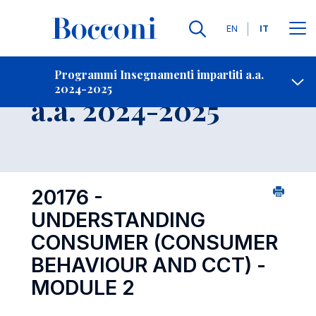
Lingue
EN
IT
Contatti
-
Insegnamento
Programmi Insegnamenti impartiti a.a.
2024-2025
Open s
a.a. 2024-2025
20176 -
UNDERSTANDING
CONSUMER (CONSUMER
BEHAVIOUR AND CCT) -
MODULE 2