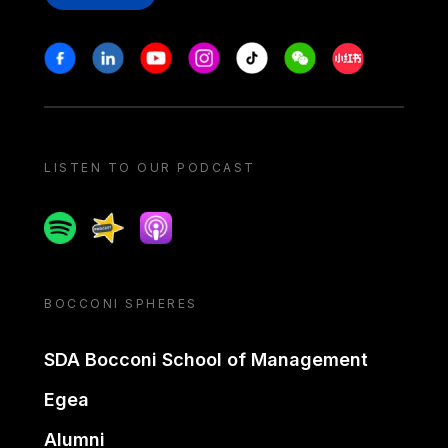
Stay in touch
Facebook
Linkedin
Youtube
Instagram
Tiktok
Weechat
Xiaohongshu/
LISTEN TO OUR PODCAST
Spotify
Spreaker
Apple podcast
BOCCONI SPHERES
SDA Bocconi School of Management
Egea
Alumni