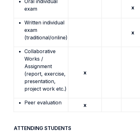
Oral individual
x
exam
Written individual
exam
x
(traditional/online)
Collaborative
Works /
Assignment
x
(report, exercise,
presentation,
project work etc.)
Peer evaluation
x
ATTENDING STUDENTS