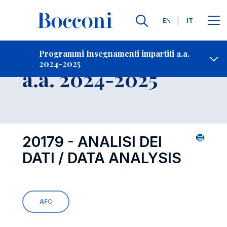
Lingue
EN
IT
Contatti
-
Insegnamento
Programmi Insegnamenti impartiti a.a.
2024-2025
Open s
a.a. 2024-2025
20179 - ANALISI DEI
DATI / DATA ANALYSIS
AFC