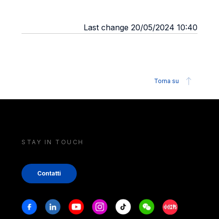
Last change 20/05/2024 10:40
Torna su
STAY IN TOUCH
Contatti
Stay in touch
Facebook
Linkedin
Youtube
Instagram
Tiktok
Weechat
Xiaohongshu/