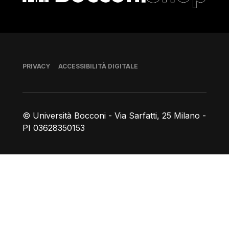
Piè di pagina
PRIVACY
ACCESSIBILITÀ DIGITALE
© Università Bocconi - Via Sarfatti, 25 Milano -
PI 03628350153