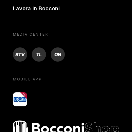
Lavora in Bocconi
MEDIA CENTER
BTV
TL
ON
MOBILE APP
yoU@B
Bocconi shop