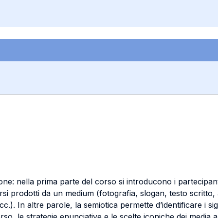
ne: nella prima parte del corso si introducono i partecipanti 
scorsi prodotti da un medium (fotografia, slogan, testo scritto
). In altre parole, la semiotica permette d’identificare i sign
corso, le strategie enunciative e le scelte iconiche dei media