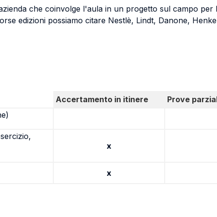
azienda che coinvolge l'aula in un progetto sul campo per la
scorse edizioni possiamo citare Nestlè, Lindt, Danone, Henk
Accertamento in itinere
Prove parzial
ne)
sercizio,
x
x