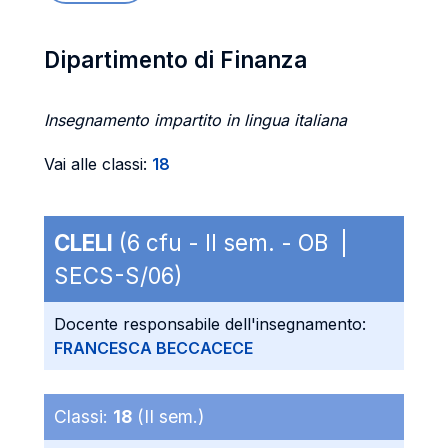
Dipartimento di Finanza
Insegnamento impartito in lingua italiana
Vai alle classi:
18
CLELI
(6 cfu - II sem. - OB |
SECS-S/06)
Docente responsabile dell'insegnamento:
FRANCESCA BECCACECE
Classi:
18
(II sem.)