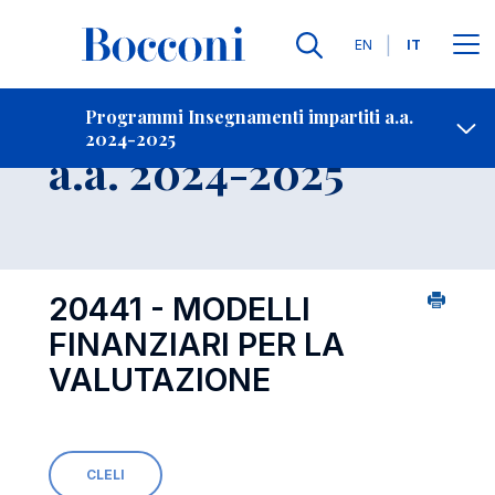
Lingue
EN
IT
Contatti
-
Insegnamento
Programmi Insegnamenti impartiti a.a.
2024-2025
Open s
a.a. 2024-2025
20441 - MODELLI
FINANZIARI PER LA
VALUTAZIONE
CLELI