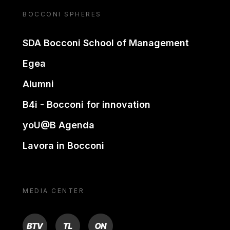
BOCCONI SPHERES
SDA Bocconi School of Management
Egea
Alumni
B4i - Bocconi for innovation
yoU@B Agenda
Lavora in Bocconi
MEDIA CENTER
BTV
TL
ON