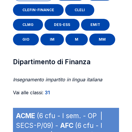
CLEFIN-FINANCE
CLELI
CLMG
DES-ESS
EMIT
GIO
IM
M
MM
Dipartimento di Finanza
Insegnamento impartito in lingua italiana
Vai alle classi:
31
ACME
(6 cfu - I sem. - OP |
SECS-P/09) -
AFC
(6 cfu - I