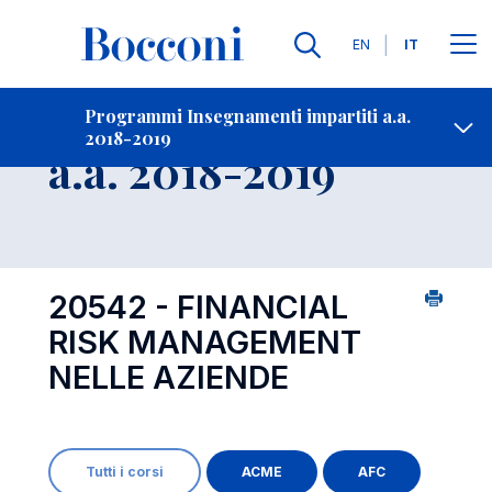
Lingue
EN
IT
Contatti
-
Insegnamento
Programmi Insegnamenti impartiti a.a.
2018-2019
Open s
a.a. 2018-2019
20542 - FINANCIAL
RISK MANAGEMENT
NELLE AZIENDE
Tutti i corsi
ACME
AFC