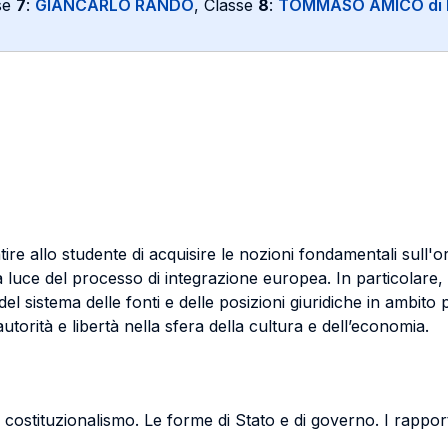
se
7
:
GIANCARLO RANDO
, Classe
8
:
TOMMASO AMICO di
tire allo studente di acquisire le nozioni fondamentali sull'o
 luce del processo di integrazione europea. In particolare, i
del sistema delle fonti e delle posizioni giuridiche in ambito 
 autorità e libertà nella sfera della cultura e dell’economia.
l costituzionalismo. Le forme di Stato e di governo. I rapporti