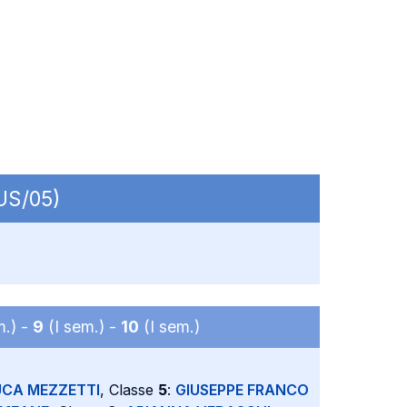
IUS/05)
m.) -
9
(I sem.) -
10
(I sem.)
UCA MEZZETTI
, Classe
5
:
GIUSEPPE FRANCO