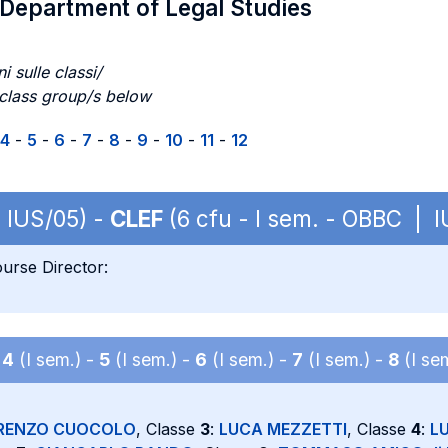
/ Department of Legal Studies
i sulle classi/
 class group/s below
4
-
5
-
6
-
7
-
8
-
9
-
10
-
11
-
12
 IUS/05) -
CLEF
(6 cfu - I sem. - OBBC | 
urse Director:
-
4
(I sem.) -
5
(I sem.) -
6
(I sem.) -
7
(I sem.) -
8
(I se
RENZO CUOCOLO
, Classe
3
:
LUCA MEZZETTI
, Classe
4
:
L