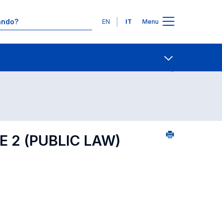
Lingue
EN
IT
Menu
9
Contatti
Open share
E 2 (PUBLIC LAW)