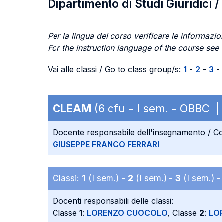
Dipartimento di Studi Giuridici 
Per la lingua del corso verificare le informazion
For the instruction language of the course see
Vai alle classi / Go to class group/s:
1
-
2
-
3
-
CLEAM
(6 cfu - I sem. - OBBC |
Docente responsabile dell'insegnamento / Co
GIUSEPPE FRANCO FERRARI
Classi:
1
(I sem.) -
2
(I sem.) -
3
(I sem.) 
Docenti responsabili delle classi:
Classe
1
:
LORENZO CUOCOLO
, Classe
2
:
LO