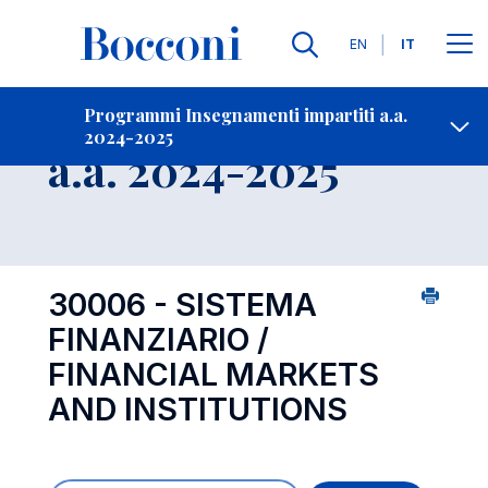
Lingue
EN
IT
Contatti
-
Insegnamento
Programmi Insegnamenti impartiti a.a.
2024-2025
Open s
a.a. 2024-2025
30006 - SISTEMA
FINANZIARIO /
FINANCIAL MARKETS
AND INSTITUTIONS