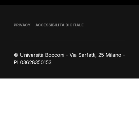
Piè di pagina
PRIVACY
ACCESSIBILITÀ DIGITALE
© Università Bocconi - Via Sarfatti, 25 Milano -
PI 03628350153