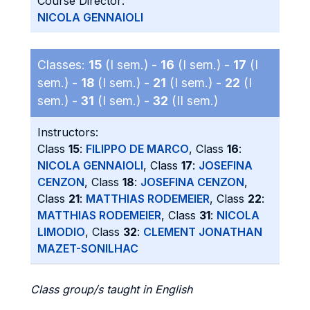
Course Director:
NICOLA GENNAIOLI
Classes:
15
(I sem.) -
16
(I sem.) -
17
(I
sem.) -
18
(I sem.) -
21
(I sem.) -
22
(I
sem.) -
31
(I sem.) -
32
(II sem.)
Instructors:
Class
15
:
FILIPPO DE MARCO
, Class
16
:
NICOLA GENNAIOLI
, Class
17
:
JOSEFINA
CENZON
, Class
18
:
JOSEFINA CENZON
,
Class
21
:
MATTHIAS RODEMEIER
, Class
22
:
MATTHIAS RODEMEIER
, Class
31
:
NICOLA
LIMODIO
, Class
32
:
CLEMENT JONATHAN
MAZET-SONILHAC
Class group/s taught in English