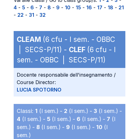
Vai alle classi / Go to class group/s:
1
-
2
-
3
-
4
-
5
-
6
-
7
-
8
-
9
-
10
-
15
-
16
-
17
-
18
-
21
-
22
-
31
-
32
CLEAM
(6 cfu - I sem. - OBBC
| SECS-P/11) -
CLEF
(6 cfu - I
sem. - OBBC | SECS-P/11)
Docente responsabile dell'insegnamento /
Course Director:
LUCIA SPOTORNO
Classi:
1
(I sem.) -
2
(I sem.) -
3
(I sem.) -
4
(I sem.) -
5
(I sem.) -
6
(I sem.) -
7
(I
sem.) -
8
(I sem.) -
9
(I sem.) -
10
(I
sem.)