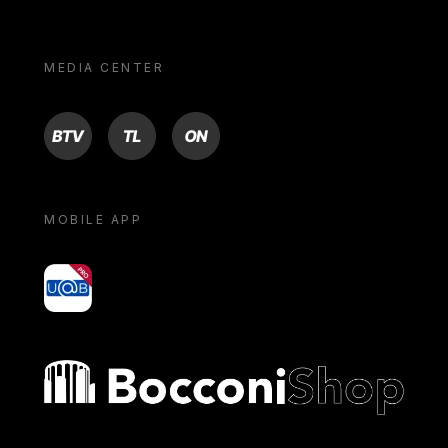
MEDIA CENTER
BTV
TL
ON
MOBILE APP
yoU@B
Bocconi shop