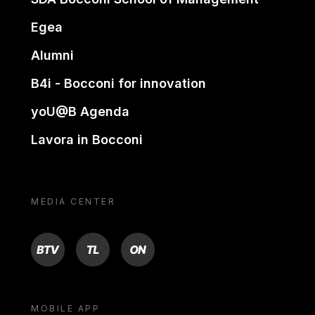
Egea
Alumni
B4i - Bocconi for innovation
yoU@B Agenda
Lavora in Bocconi
MEDIA CENTER
BTV
TL
ON
MOBILE APP