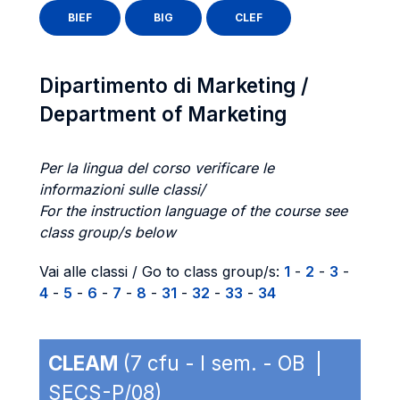
BIEF
BIG
CLEF
Dipartimento di Marketing /
Department of Marketing
Per la lingua del corso verificare le
informazioni sulle classi/
For the instruction language of the course see
class group/s below
Vai alle classi / Go to class group/s:
1
-
2
-
3
-
4
-
5
-
6
-
7
-
8
-
31
-
32
-
33
-
34
CLEAM
(7 cfu - I sem. - OB |
SECS-P/08)