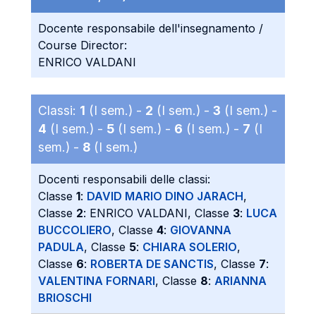
Docente responsabile dell'insegnamento /
Course Director:
ENRICO VALDANI
Classi:
1
(I sem.) -
2
(I sem.) -
3
(I sem.) -
4
(I sem.) -
5
(I sem.) -
6
(I sem.) -
7
(I
sem.) -
8
(I sem.)
Docenti responsabili delle classi:
Classe
1
:
DAVID MARIO DINO JARACH
,
Classe
2
: ENRICO VALDANI, Classe
3
:
LUCA
BUCCOLIERO
, Classe
4
:
GIOVANNA
PADULA
, Classe
5
:
CHIARA SOLERIO
,
Classe
6
:
ROBERTA DE SANCTIS
, Classe
7
:
VALENTINA FORNARI
, Classe
8
:
ARIANNA
BRIOSCHI