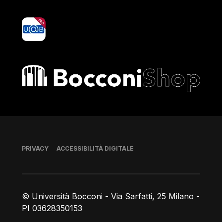
yoU@B
Bocconi shop
Piè di pagina
PRIVACY
ACCESSIBILITÀ DIGITALE
© Università Bocconi - Via Sarfatti, 25 Milano -
PI 03628350153