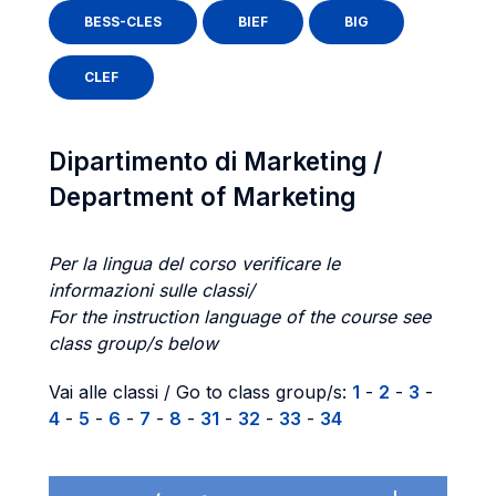
BESS-CLES
BIEF
BIG
CLEF
Dipartimento di Marketing /
Department of Marketing
Per la lingua del corso verificare le
informazioni sulle classi/
For the instruction language of the course see
class group/s below
Vai alle classi / Go to class group/s:
1
-
2
-
3
-
4
-
5
-
6
-
7
-
8
-
31
-
32
-
33
-
34