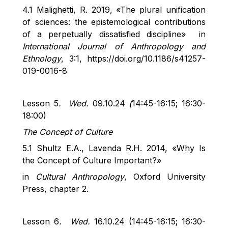
4
.1
Malighetti
, R. 2019, «The plural unification
of sciences: the epistemological contributions
of a perpetually dissatisfied discipline
»
in
International Journal of Anthropology and
Ethnology
, 3:1, https://doi.org/10.1186/s41257-
019-0016-8
Lesson 5
.
Wed.
09.10.24
(
14:45-16:15; 16:30-
18:00)
The Concept of Culture
5.1 Shultz E.A.,
Lavenda
R.H. 2014, «Why Is
the Concept of Culture
Important?»
in
Cultural Anthropology
, Oxford University
Press, chapter 2.
Lesson 6
.
Wed.
16.10.24 (14:45-16:15; 16:30-