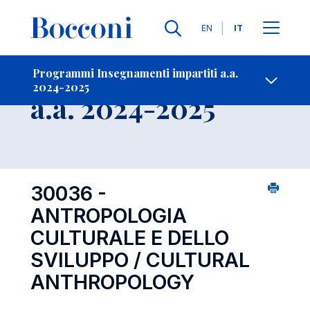
Lingue
EN
IT
Contatti
-
Insegnamento
Programmi Insegnamenti impartiti a.a.
2024-2025
Open s
a.a. 2024-2025
30036 -
ANTROPOLOGIA
CULTURALE E DELLO
SVILUPPO / CULTURAL
ANTHROPOLOGY