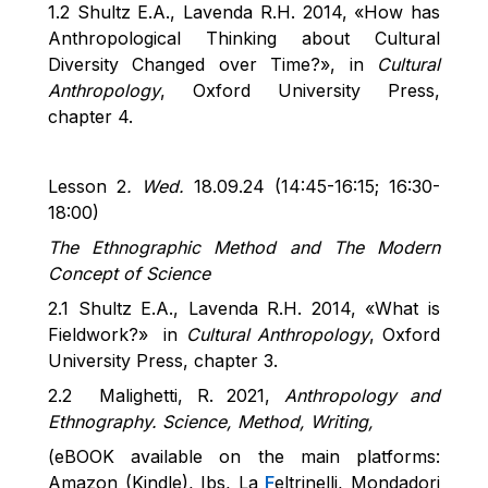
1.2 Shultz E.A.,
Lavenda
R.H. 2014, «How has
Anthropological Thinking about Cultural
Diversity Changed over
Time?»
, in
Cultural
Anthropology
, Oxford University Press,
chapter 4.
Lesson 2
. Wed.
18.09.24 (14:45-16:15; 16:30-
18:00)
The Ethnographic Method and The Modern
Concept of Science
2.1 Shultz E.A.,
Lavenda
R.H. 2014, «What is
Fieldwork?»
in
Cultural Anthropology
, Oxford
University Press, chapter 3.
2.2
Malighetti
, R. 2021,
Anthropology and
Ethnography. Science, Method, Writing,
(
eBOOK
available on the main platforms:
Amazon (Kindle),
Ibs
, La
F
eltrinelli, Mondadori