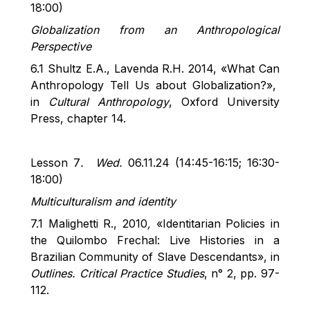
18:00)
Globalization from an Anthropological
Perspective
6.1 Shultz E.A.,
Lavenda
R.H. 2014, «What Can
Anthropology Tell Us about
Globalization?»
,
in
Cultural Anthropology
, Oxford University
Press, chapter 14.
Lesson 7
.
Wed.
06.11.24 (14:45-16:15; 16:30-
18:00)
Multiculturalism and identity
7.1
Malighetti
R., 2010
,
«Identitarian Policies in
the Quilombo
Frechal
: Live Histories in a
Brazilian Community of Slave Descendants», in
Outlines. Critical Practice Studies
, n° 2, pp. 97-
112.