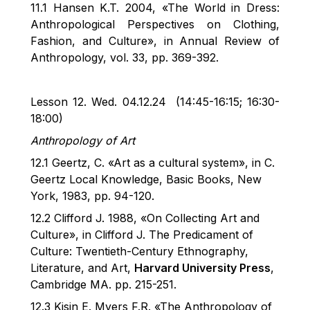
1
1
.1 Hansen K.T. 2004, «The World in Dress:
Anthropological Perspectives on Clothing,
Fashion, and Culture», in Annual Review of
Anthropology, vol. 33, pp. 369
-
392.
Lesson 1
2
. Wed.
04.12.24 (
14:45-16:15; 16:30-
18:00)
Anthropology of Art
1
2
.1 Geertz, C. «Art as a cultural system», in C.
Geertz Local Knowledge, Basic Books, New
York, 1983, pp. 94-120.
12.2
Clifford J. 1988, «On Collecting Art and
Culture», in Clifford J. The Predicament of
Culture: Twentieth-Century Ethnography,
Literature, and Art,
Harvard University Press
,
Cambridge MA.
pp
. 215-251.
1
2
.
3
Kisin E. Myers F.R. «The Anthropology of