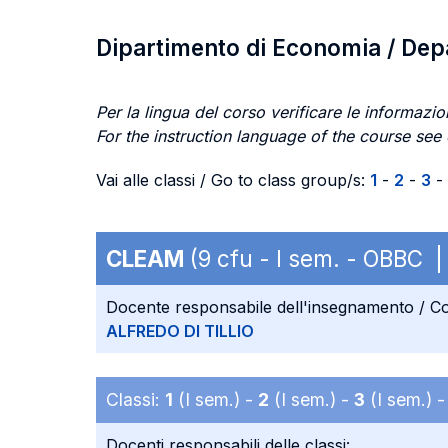
Dipartimento di Economia / De
Per la lingua del corso verificare le informazion
For the instruction language of the course see
Vai alle classi / Go to class group/s:
1
-
2
-
3
-
CLEAM
(9 cfu - I sem. - OBBC 
Docente responsabile dell'insegnamento / Co
ALFREDO DI TILLIO
Classi:
1
(I sem.) -
2
(I sem.) -
3
(I sem.) 
Docenti responsabili delle classi: