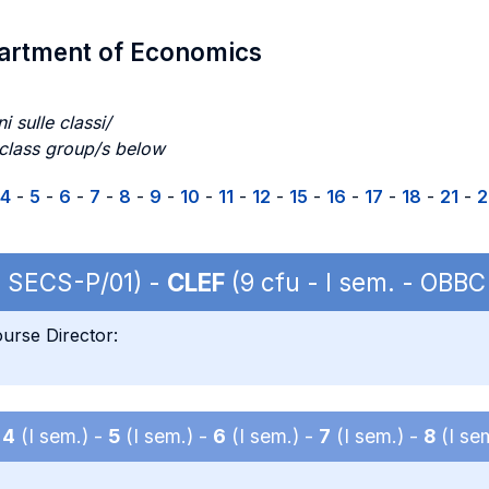
partment of Economics
i sulle classi/
 class group/s below
4
-
5
-
6
-
7
-
8
-
9
-
10
-
11
-
12
-
15
-
16
-
17
-
18
-
21
-
2
| SECS-P/01) -
CLEF
(9 cfu - I sem. - OBB
urse Director:
-
4
(I sem.) -
5
(I sem.) -
6
(I sem.) -
7
(I sem.) -
8
(I se