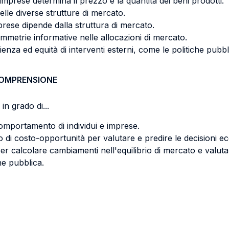
imprese determina il prezzo e la quantità dei beni prodotti.
 delle diverse strutture di mercato.
ese dipende dalla struttura di mercato.
asimmetrie informative nelle allocazioni di mercato.
cienza ed equità di interventi esterni, come le politiche pubbl
COMPRENSIONE
in grado di...
mportamento di individui e imprese.
tto di costo-opportunità per valutare e predire le decisioni 
per calcolare cambiamenti nell'equilibrio di mercato e valuta
ne pubblica.