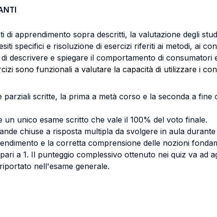
ANTI
tati di apprendimento sopra descritti, la valutazione degli stu
i specifici e risoluzione di esercizi riferiti ai metodi, ai conc
tà di descrivere e spiegare il comportamento di consumatori
cizi sono funzionali a valutare la capacità di utilizzare i conc
 parziali scritte, la prima a metà corso e la seconda a fin
e un unico esame scritto che vale il 100% del voto finale.
mande chiuse a risposta multipla da svolgere in aula durant
rendimento e la corretta comprensione delle nozioni fondame
pari a 1. Il punteggio complessivo ottenuto nei quiz va ad a
o riportato nell'esame generale.