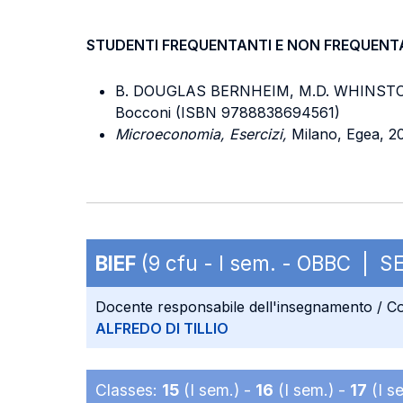
STUDENTI FREQUENTANTI E NON FREQUENT
B. DOUGLAS BERNHEIM, M.D. WHINSTON, I
Bocconi (ISBN 9788838694561)
Microeconomia, Esercizi,
Milano, Egea, 2
BIEF
(9 cfu - I sem. - OBBC | S
Docente responsabile dell'insegnamento / Co
ALFREDO DI TILLIO
Classes:
15
(I sem.) -
16
(I sem.) -
17
(I s