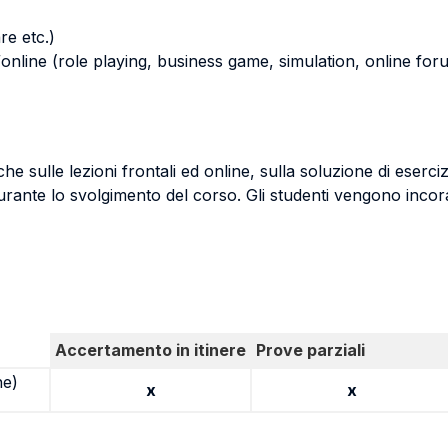
re etc.)
s/online (role playing, business game, simulation, online foru
e sulle lezioni frontali ed online, sulla soluzione di eserci
rante lo svolgimento del corso. Gli studenti vengono incora
Accertamento in itinere
Prove parziali
ne)
x
x