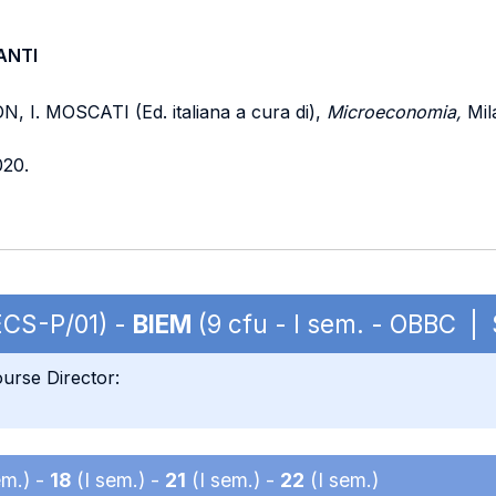
ANTI
. MOSCATI (Ed. italiana a cura di),
Microeconomia,
Mila
020.
ECS-P/01) -
BIEM
(9 cfu - I sem. - OBBC |
urse Director:
em.) -
18
(I sem.) -
21
(I sem.) -
22
(I sem.)