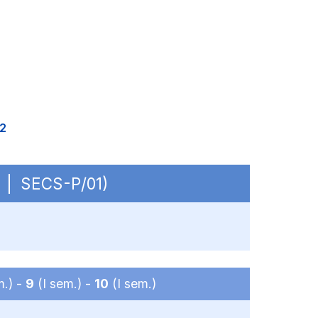
2
C | SECS-P/01)
m.) -
9
(I sem.) -
10
(I sem.)