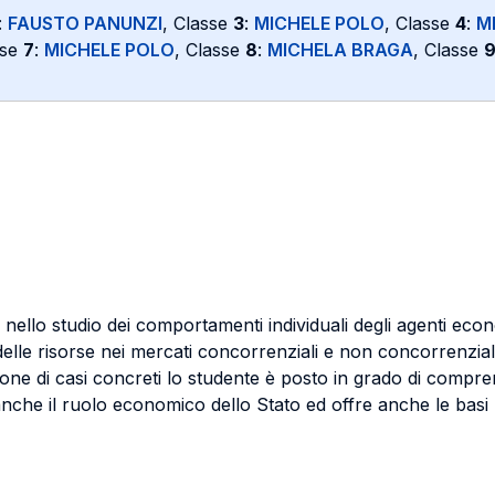
:
FAUSTO PANUNZI
, Classe
3
:
MICHELE POLO
, Classe
4
:
M
sse
7
:
MICHELE POLO
, Classe
8
:
MICHELA BRAGA
, Classe
ti nello studio dei comportamenti individuali degli agenti eco
elle risorse nei mercati concorrenziali e non concorrenziali
sione di casi concreti lo studente è posto in grado di compr
 anche il ruolo economico dello Stato ed offre anche le basi