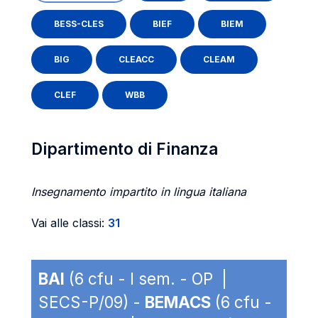
BESS-CLES
BIEF
BIEM
BIG
CLEACC
CLEAM
CLEF
WBB
Dipartimento di Finanza
Insegnamento impartito in lingua italiana
Vai alle classi:
31
BAI
(6 cfu - I sem. - OP |
SECS-P/09) -
BEMACS
(6 cfu -