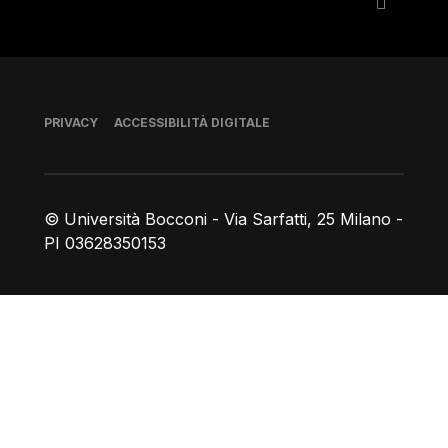
Piè di pagina
PRIVACY
ACCESSIBILITÀ DIGITALE
© Università Bocconi - Via Sarfatti, 25 Milano -
PI 03628350153