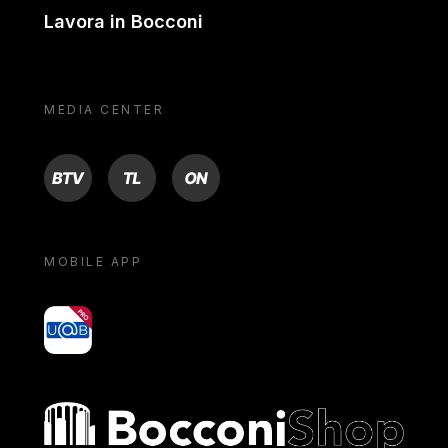
Lavora in Bocconi
MEDIA CENTER
BTV
TL
ON
MOBILE APP
yoU@B
Bocconi shop