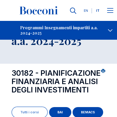
Lingue
EN
IT
Contatti
-
Insegnamento
Programmi Insegnamenti impartiti a.a.
2024-2025
Open s
a.a. 2024-2025
30182 - PIANIFICAZIONE
FINANZIARIA E ANALISI
DEGLI INVESTIMENTI
Tutti i corsi
BAI
BEMACS