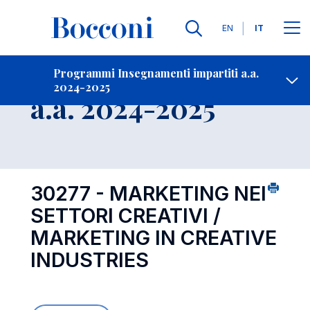
Lingue
EN
IT
Contatti
-
Insegnamento
Programmi Insegnamenti impartiti a.a.
2024-2025
Open s
a.a. 2024-2025
30277 - MARKETING NEI
SETTORI CREATIVI /
MARKETING IN CREATIVE
INDUSTRIES