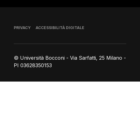
Piè di pagina
PRIVACY
ACCESSIBILITÀ DIGITALE
© Università Bocconi - Via Sarfatti, 25 Milano -
PI 03628350153