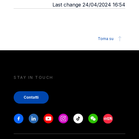
Last change 24/04/2024 16:54
Torna su
STAY IN TOUCH
Contatti
Stay in touch
Facebook
Linkedin
Youtube
Instagram
Tiktok
Weechat
Xiaohongshu/