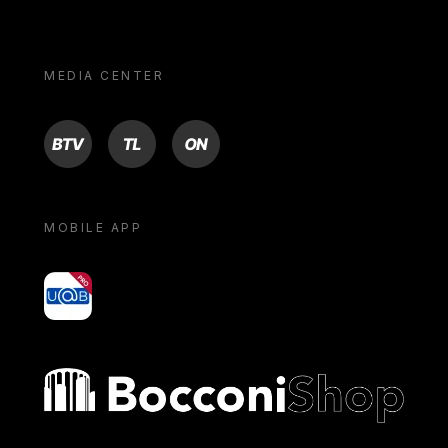
MEDIA CENTER
BTV
TL
ON
MOBILE APP
yoU@B
Bocconi shop