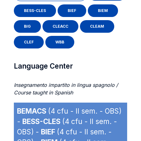
BESS-CLES
BIEF
BIEM
BIG
CLEACC
CLEAM
CLEF
WBB
Language Center
Insegnamento impartito in lingua spagnolo /
Course taught in Spanish
BEMACS
(4 cfu - II sem. - OBS)
-
BESS-CLES
(4 cfu - II sem. -
OBS) -
BIEF
(4 cfu - II sem. -