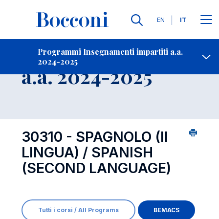
Lingue
EN
IT
Contatti
-
Insegnamento
Programmi Insegnamenti impartiti a.a.
2024-2025
Open s
a.a. 2024-2025
30310 - SPAGNOLO (II
LINGUA) / SPANISH
(SECOND LANGUAGE)
Tutti i corsi / All Programs
BEMACS