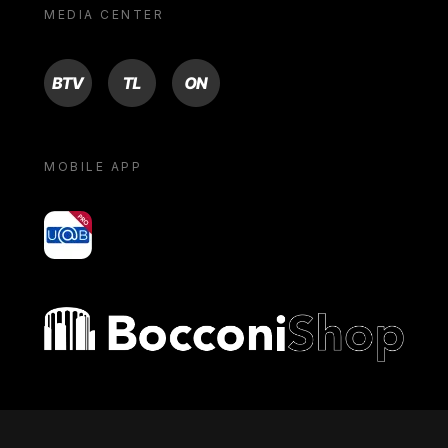
MEDIA CENTER
BTV
TL
ON
MOBILE APP
yoU@B
Bocconi shop