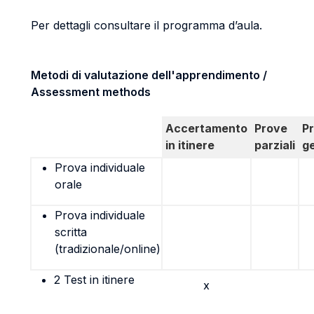
Per dettagli consultare il programma d’aula.
Metodi di valutazione dell'apprendimento /
Assessment methods
Accertamento
Prove
P
in itinere
parziali
g
Prova individuale
orale
Prova individuale
scritta
(tradizionale/online)
2 Test in itinere
x