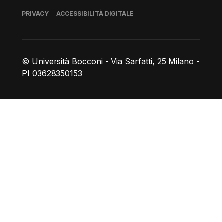
Piè di pagina
PRIVACY
ACCESSIBILITÀ DIGITALE
© Università Bocconi - Via Sarfatti, 25 Milano -
PI 03628350153