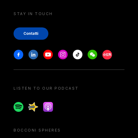
STAY IN TOUCH
Contatti
Stay in touch
Facebook
Linkedin
Youtube
Instagram
Tiktok
Weechat
Xiaohongshu/
LISTEN TO OUR PODCAST
Spotify
Spreaker
Apple podcast
BOCCONI SPHERES