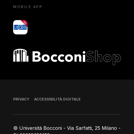
MOBILE APP
yoU@B
Bocconi shop
Piè di pagina
PRIVACY
ACCESSIBILITÀ DIGITALE
© Università Bocconi - Via Sarfatti, 25 Milano -