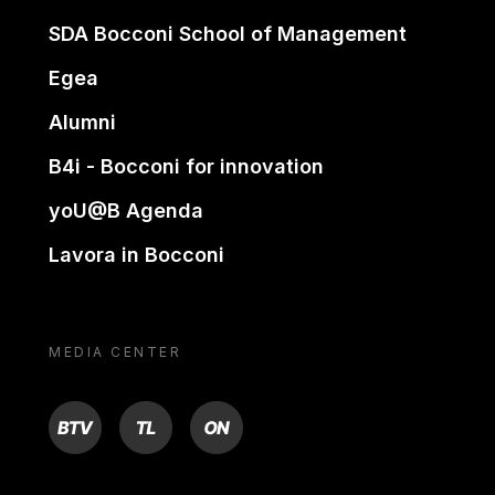
SDA Bocconi School of Management
Egea
Alumni
B4i - Bocconi for innovation
yoU@B Agenda
Lavora in Bocconi
MEDIA CENTER
BTV
TL
ON