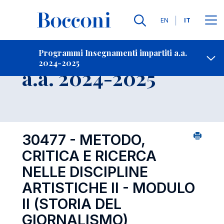
Lingue
EN
IT
Contatti
-
Insegnamento
Programmi Insegnamenti impartiti a.a.
2024-2025
Open s
a.a. 2024-2025
30477 - METODO,
CRITICA E RICERCA
NELLE DISCIPLINE
ARTISTICHE II - MODULO
II (STORIA DEL
GIORNALISMO)