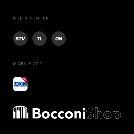
MEDIA CENTER
BTV
TL
ON
MOBILE APP
yoU@B
Bocconi shop