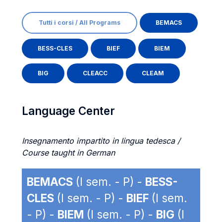
Tutti i corsi / All Programs
BEMACS
BESS-CLES
BIEF
BIEM
BIG
CLEACC
CLEAM
Language Center
Insegnamento impartito in lingua tedesca /
Course taught in German
BEMACS
(I sem. - P) -
BESS-
CLES
(I sem. - P) -
BIEF
(I sem.
- P) -
BIEM
(I sem. - P) -
BIG
(I