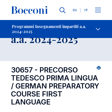
Lingue
EN
IT
Contatti
-
Insegnamento
Programmi Insegnamenti impartiti a.a.
2024-2025
Open s
a.a. 2024-2025
30657 - PRECORSO
TEDESCO PRIMA LINGUA
/ GERMAN PREPARATORY
COURSE FIRST
LANGUAGE