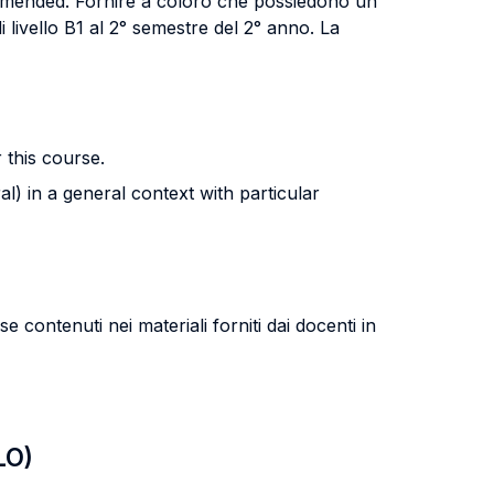
ommended. Fornire a coloro che possiedono un
 livello B1 al 2° semestre del 2° anno. La
 this course.
l) in a general context with particular
 contenuti nei materiali forniti dai docenti in
LO)