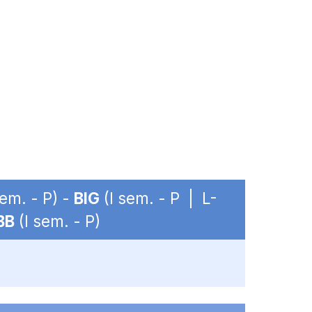
sem. - P) -
BIG
(I sem. - P | L-
BB
(I sem. - P)