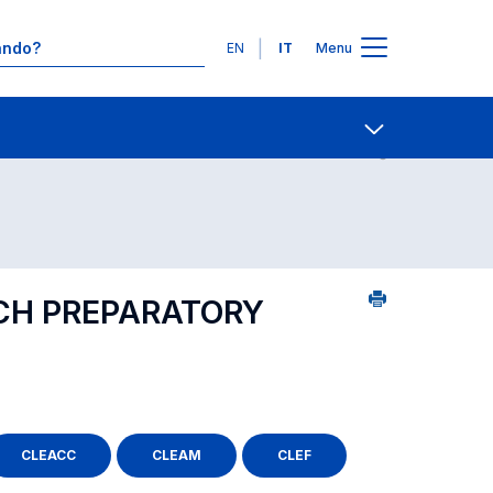
Lingue
EN
IT
Menu
24
Contatti
Open share
NCH PREPARATORY
CLEACC
CLEAM
CLEF