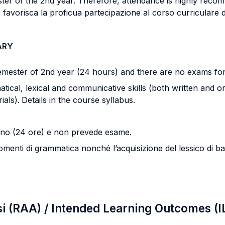
ster of the 2nd year. Therefore, attendance is highly rec
favorisca la proficua partecipazione al corso curriculare di
ARY
semester of 2nd year (24 hours) and there are no exams for
cal, lexical and communicative skills (both written and ora
ials).
Details in the course syllabus.
 anno (24 ore) e non prevede esame.
enti di grammatica nonché l’acquisizione del lessico di base
si (RAA) / Intended Learning Outcomes (I