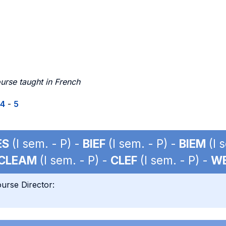
urse taught in French
4
-
5
ES
(I sem. - P) -
BIEF
(I sem. - P) -
BIEM
(I 
CLEAM
(I sem. - P) -
CLEF
(I sem. - P) -
W
urse Director: