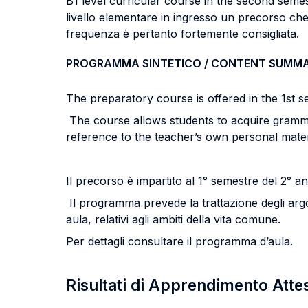
B1 level curricular course in the second seme
livello elementare in ingresso un precorso che 
frequenza è pertanto fortemente consigliata.
PROGRAMMA SINTETICO / CONTENT SUMM
The preparatory course is offered in the 1st 
The course allows students to acquire grammati
reference to the teacher’s own personal mater
Il precorso è impartito al 1° semestre del 2°
Il programma prevede la trattazione degli argom
aula, relativi agli ambiti della vita comune.
Per dettagli consultare il programma d’aula.
Risultati di Apprendimento Atte