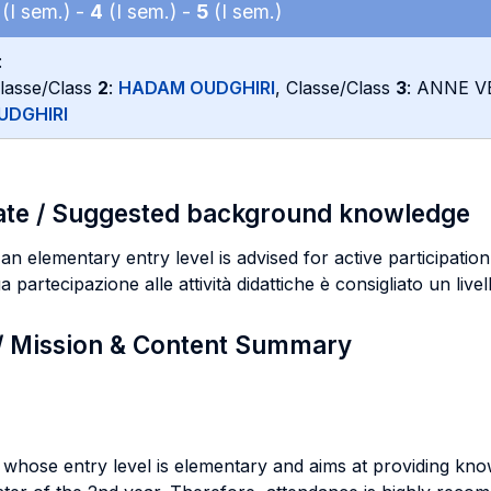
(I sem.) -
4
(I sem.) -
5
(I sem.)
:
Classe/Class
2
:
HADAM OUDGHIRI
, Classe/Class
3
: ANNE V
UDGHIRI
ate / Suggested background knowledge
 elementary entry level is advised for active participation 
a partecipazione alle attività didattiche è consigliato un live
 / Mission & Content Summary
whose entry level is elementary and aims at providing knowl