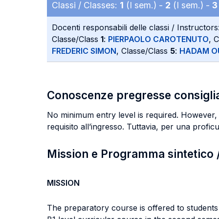
Classi / Classes:
1
(I sem.) -
2
(I sem.) -
3
Docenti responsabili delle classi / Instructors
Classe/Class
1
:
PIERPAOLO CAROTENUTO
, 
FREDERIC SIMON
, Classe/Class
5
:
HADAM O
Conoscenze pregresse consigli
No minimum entry level is required. However, an
requisito all’ingresso. Tuttavia, per una proficu
Mission e Programma sintetico
MISSION
The preparatory course is offered to students 