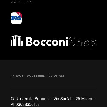
MOBILE APP
yoU@B
Bocconi shop
Piè di pagina
PRIVACY
ACCESSIBILITÀ DIGITALE
© Università Bocconi - Via Sarfatti, 25 Milano -
PI 03628350153