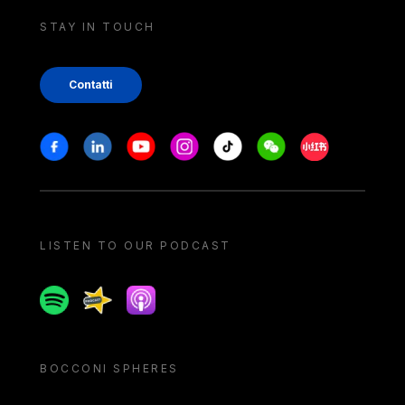
STAY IN TOUCH
Contatti
Stay in touch
Facebook
Linkedin
Youtube
Instagram
Tiktok
Weechat
Xiaohongshu/
LISTEN TO OUR PODCAST
Spotify
Spreaker
Apple podcast
BOCCONI SPHERES