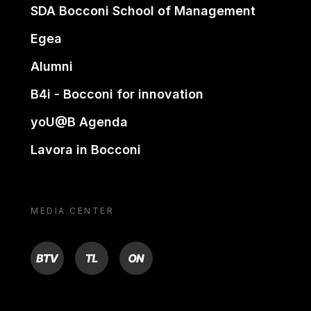
SDA Bocconi School of Management
Egea
Alumni
B4i - Bocconi for innovation
yoU@B Agenda
Lavora in Bocconi
MEDIA CENTER
BTV
TL
ON