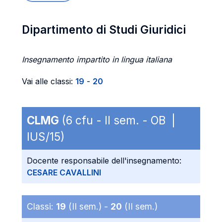
Dipartimento di Studi Giuridici
Insegnamento impartito in lingua italiana
Vai alle classi:
19
-
20
CLMG
(6 cfu - II sem. - OB |
IUS/15)
Docente responsabile dell'insegnamento:
CESARE CAVALLINI
Classi:
19
(II sem.) -
20
(II sem.)