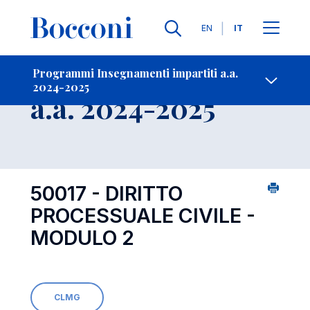
Lingue
EN
IT
Contatti
-
Insegnamento
Programmi Insegnamenti impartiti a.a.
2024-2025
Open s
a.a. 2024-2025
50017 - DIRITTO
PROCESSUALE CIVILE -
MODULO 2
CLMG