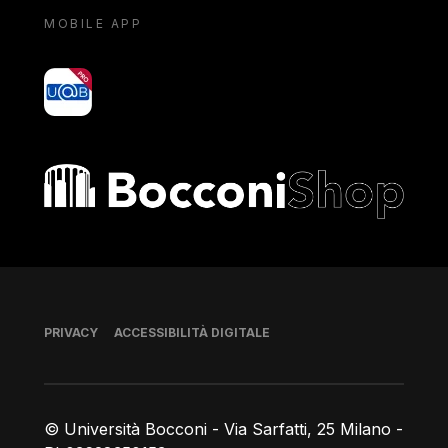
MOBILE APP
yoU@B
Bocconi shop
Piè di pagina
PRIVACY
ACCESSIBILITÀ DIGITALE
© Università Bocconi - Via Sarfatti, 25 Milano -