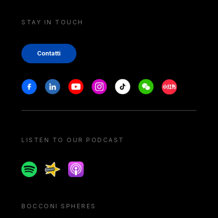
STAY IN TOUCH
Contatti
Stay in touch
Facebook
Linkedin
Youtube
Instagram
Tiktok
Weechat
Xiaohongshu/
LISTEN TO OUR PODCAST
Spotify
Spreaker
Apple podcast
BOCCONI SPHERES