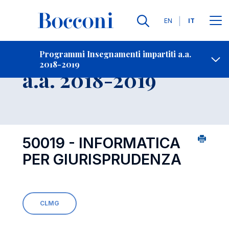
Lingue
EN
IT
Contatti
-
Insegnamento
Programmi Insegnamenti impartiti a.a.
2018-2019
Open s
a.a. 2018-2019
50019 - INFORMATICA
PER GIURISPRUDENZA
CLMG