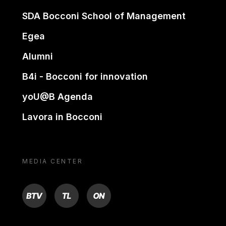
SDA Bocconi School of Management
Egea
Alumni
B4i - Bocconi for innovation
yoU@B Agenda
Lavora in Bocconi
MEDIA CENTER
BTV
TL
ON