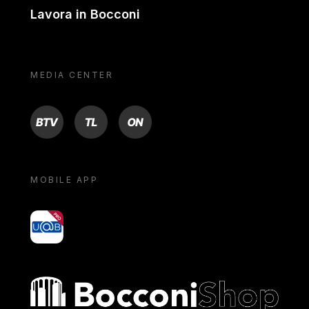
Lavora in Bocconi
MEDIA CENTER
BTV
TL
ON
MOBILE APP
yoU@B
Bocconi shop