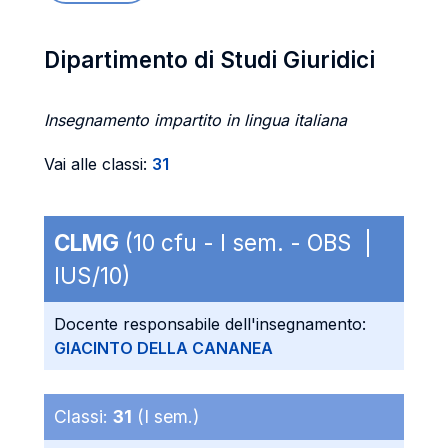
Dipartimento di Studi Giuridici
Insegnamento impartito in lingua italiana
Vai alle classi:
31
CLMG
(10 cfu - I sem. - OBS |
IUS/10)
Docente responsabile dell'insegnamento:
GIACINTO DELLA CANANEA
Classi:
31
(I sem.)