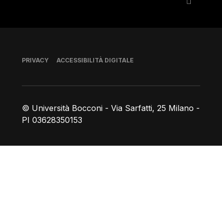
Piè di pagina
PRIVACY
ACCESSIBILITÀ DIGITALE
© Università Bocconi - Via Sarfatti, 25 Milano -
PI 03628350153