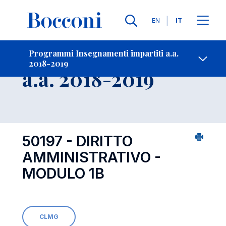
Lingue
EN
IT
Contatti
-
Insegnamento
Programmi Insegnamenti impartiti a.a.
2018-2019
Open s
a.a. 2018-2019
50197 - DIRITTO
AMMINISTRATIVO -
MODULO 1B
CLMG