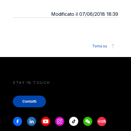
Modificato il 07/06/2018 18:39
Torna su
STAY IN TOUCH
Contatti
Stay in touch
Facebook
Linkedin
Youtube
Instagram
Tiktok
Weechat
Xiaohongshu/