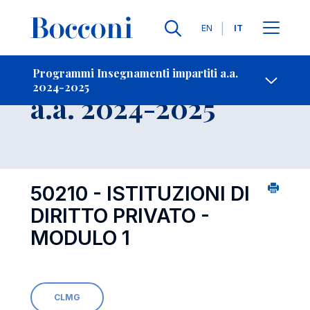
Lingue
EN
IT
Contatti
-
Insegnamento
Programmi Insegnamenti impartiti a.a.
2024-2025
Open s
a.a. 2024-2025
50210 - ISTITUZIONI DI
DIRITTO PRIVATO -
MODULO 1
CLMG