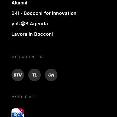
Alumni
B4i - Bocconi for innovation
yoU@B Agenda
Lavora in Bocconi
MEDIA CENTER
BTV
TL
ON
MOBILE APP
yoU@B