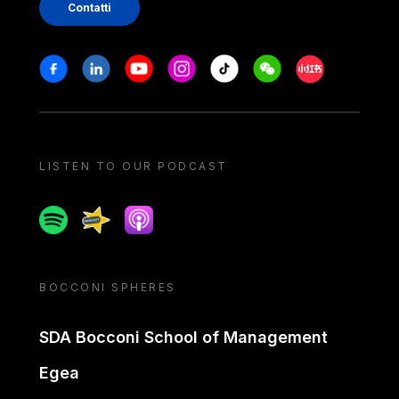
Contatti
Stay in touch
Facebook
Linkedin
Youtube
Instagram
Tiktok
Weechat
Xiaohongshu/
LISTEN TO OUR PODCAST
Spotify
Spreaker
Apple podcast
BOCCONI SPHERES
SDA Bocconi School of Management
Egea