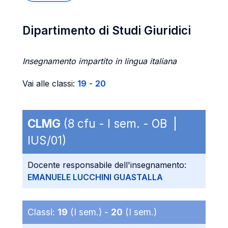
Dipartimento di Studi Giuridici
Insegnamento impartito in lingua italiana
Vai alle classi:
19
-
20
CLMG
(8 cfu - I sem. - OB |
IUS/01)
Docente responsabile dell'insegnamento:
EMANUELE LUCCHINI GUASTALLA
Classi:
19
(I sem.) -
20
(I sem.)