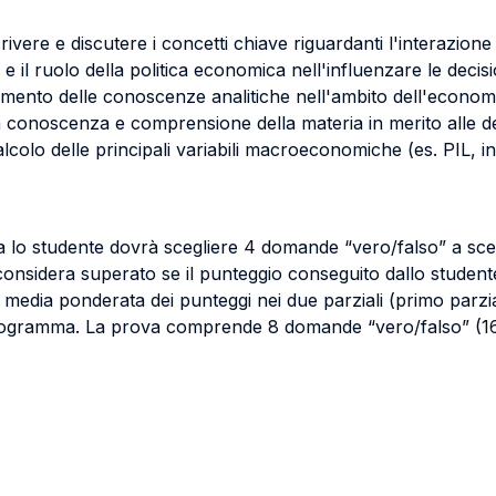
vere e discutere i concetti chiave riguardanti l'interazione 
e il ruolo della politica economica nell'influenzare le decis
dimento delle conoscenze analitiche nell'ambito dell'econom
la conoscenza e comprensione della materia in merito alle de
 calcolo delle principali variabili macroeconomiche (es. PIL, 
 lo studente dovrà scegliere 4 domande “vero/falso” a scelt
i considera superato se il punteggio conseguito dallo studen
lla media ponderata dei punteggi nei due parziali (primo par
rogramma. La prova comprende 8 domande “vero/falso” (16 pu