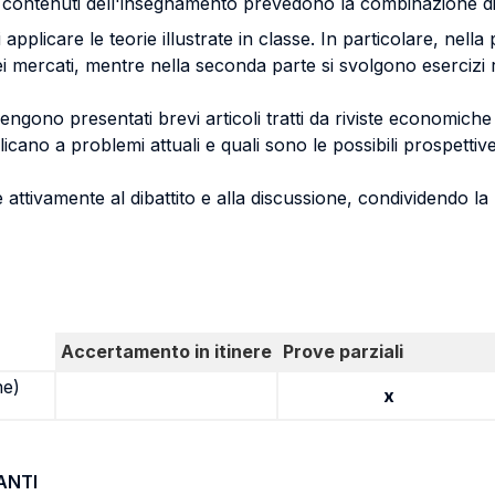
i contenuti dell'insegnamento prevedono la combinazione di le
i applicare le teorie illustrate in classe. In particolare, nel
i mercati, mentre nella seconda parte si svolgono esercizi r
engono presentati brevi articoli tratti da riviste economiche d
cano a problemi attuali e quali sono le possibili prospettive
 attivamente al dibattito e alla discussione, condividendo la l
Accertamento in itinere
Prove parziali
ne)
x
ANTI