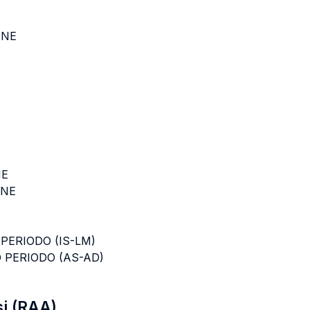
ONE
NE
ONE
PERIODO (IS-LM)
 PERIODO (AS-AD)
si (RAA)