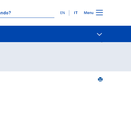
Lingue
EN
IT
Menu
25
Contatti
Open share