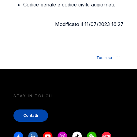
Codice penale e codice civile aggiornati.
Modificato il 11/07/2023 16:27
Torna su
STAY IN TOUCH
Contatti
Stay in touch
Facebook
Linkedin
Youtube
Instagram
Tiktok
Weechat
Xiaohongshu/