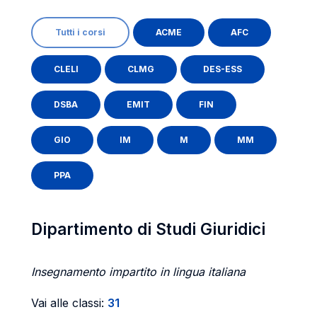
Tutti i corsi
ACME
AFC
CLELI
CLMG
DES-ESS
DSBA
EMIT
FIN
GIO
IM
M
MM
PPA
Dipartimento di Studi Giuridici
Insegnamento impartito in lingua italiana
Vai alle classi:
31