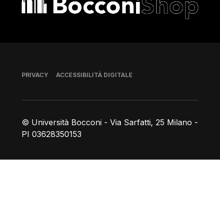
Piè di pagina
PRIVACY
ACCESSIBILITÀ DIGITALE
© Università Bocconi - Via Sarfatti, 25 Milano -
PI 03628350153