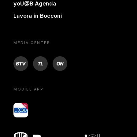
yoU@B Agenda
Lavora in Bocconi
MEDIA CENTER
BTV
TL
ON
MOBILE APP
yoU@B
Bocconi shop