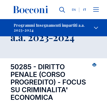
Lingue
EN
IT
Contatti
-
Insegnamento
Programmi Insegnamenti impartiti a.a.
2023-2024
Open s
a.a. 2023-2024
50285 - DIRITTO
PENALE (CORSO
PROGREDITO) - FOCUS
SU CRIMINALITA'
ECONOMICA