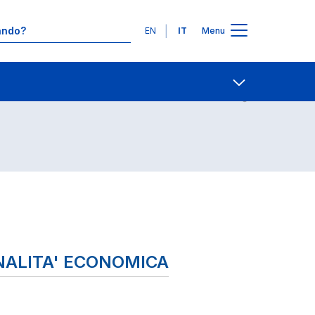
Lingue
EN
IT
Menu
Contatti
Open share
INALITA' ECONOMICA