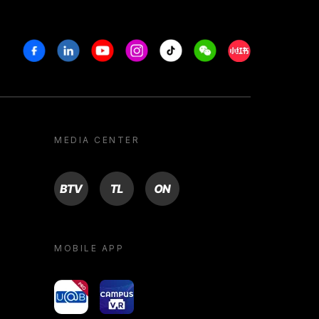
Facebook
Linkedin
Youtube
Instagram
Tiktok
Weechat
Xiaohongshu/R
MEDIA CENTER
BTV
TL
ON
MOBILE APP
yoU@B
Campus VR