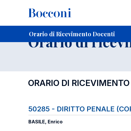
-
Home
Per studenti iscritti
Orari, Aule e Calendari
Orar
Orario di Ricevimento Docenti
Orario di ricev
ORARIO DI RICEVIMENTO
50285 - DIRITTO PENALE (C
BASILE, Enrico