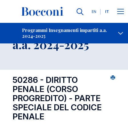
Lingue
EN
IT
Contatti
-
Insegnamento
Programmi Insegnamenti impartiti a.a.
2024-2025
Open s
a.a. 2024-2025
50286 - DIRITTO
PENALE (CORSO
PROGREDITO) - PARTE
SPECIALE DEL CODICE
PENALE