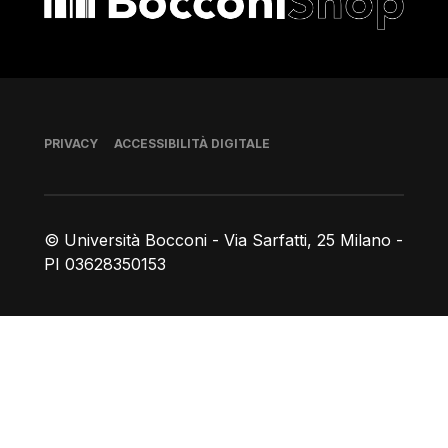
Piè di pagina
PRIVACY
ACCESSIBILITÀ DIGITALE
© Università Bocconi - Via Sarfatti, 25 Milano -
PI 03628350153