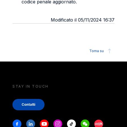
codice penale aggiornato.
Modificato il 05/11/2024 16:37
Torna su
STAY IN TOUCH
Contatti
Stay in touch
Facebook
Linkedin
Youtube
Instagram
Tiktok
Weechat
Xiaohongshu/