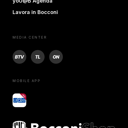
yoU@B Agenda
Lavora in Bocconi
MEDIA CENTER
BTV
TL
ON
MOBILE APP
yoU@B
Bocconi shop