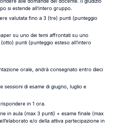
pondere alle domande del docente. Il giudizio
ppo si estende all’intero gruppo.
re valutata fino a 3 (tre) punti (punteggio
aper su uno dei temi affrontati su uno
(otto) punti (punteggio esteso all’intero
ntazione orale, andrà consegnato entro dieci
e sessioni di esame di giugno, luglio e
 rispondere in 1 ora.
ne in aula (max 3 punti) + esame finale (max
ll’elaborato e/o della attiva partecipazione in