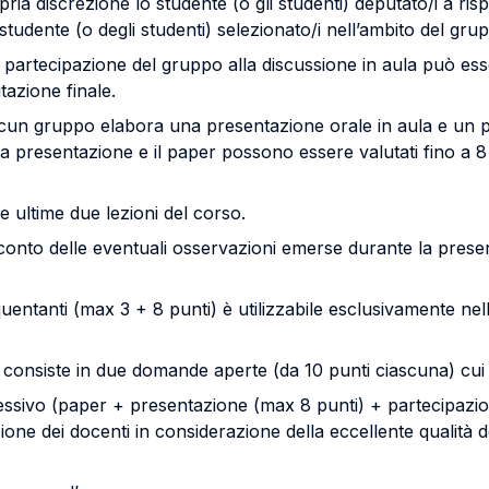
ia discrezione lo studente (o gli studenti) deputato/i a ris
 studente (o degli studenti) selezionato/i nell’ambito del gru
 partecipazione del gruppo alla discussione in aula può esse
utazione finale.
ascun gruppo elabora una presentazione orale in aula e un p
La presentazione e il paper possono essere valutati fino a 8 
e ultime due lezioni del corso.
 conto delle eventuali osservazioni emerse durante la prese
uentanti (max 3 + 8 punti) è utilizzabile esclusivamente nell
ta, consiste in due domande aperte (da 10 punti ciascuna) cui
essivo (paper + presentazione (max 8 punti) + partecipazio
one dei docenti in considerazione della eccellente qualità de