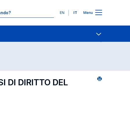
Lingue
EN
IT
Menu
25
Contatti
Open share
I DI DIRITTO DEL