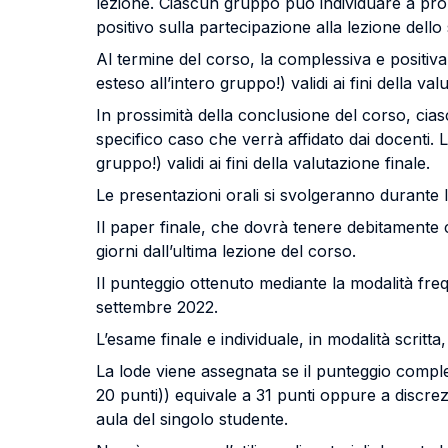
lezione. Ciascun gruppo può individuare a propr
positivo sulla partecipazione alla lezione dello
Al termine del corso, la complessiva e positiva
esteso all’intero gruppo!) validi ai fini della val
In prossimità della conclusione del corso, ci
specifico caso che verrà affidato dai docenti. 
gruppo!) validi ai fini della valutazione finale.
Le presentazioni orali si svolgeranno durante l
Il paper finale, che dovrà tenere debitamente
giorni dall’ultima lezione del corso.
Il punteggio ottenuto mediante la modalità freq
settembre 2022.
L’esame finale e individuale, in modalità scrit
La lode viene assegnata se il punteggio compl
20 punti)) equivale a 31 punti oppure a discrezi
aula del singolo studente.