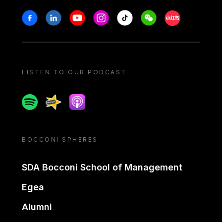
Stay in touch
Facebook
Linkedin
Youtube
Instagram
Tiktok
Weechat
Xiaohongshu/
LISTEN TO OUR PODCAST
Spotify
Spreaker
Apple podcast
BOCCONI SPHERES
SDA Bocconi School of Management
Egea
Alumni