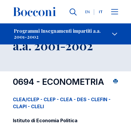
Lingue
EN
IT
Contatti
-
Insegnamento
Programmi Insegnamenti impartiti a.a.
2001-2002
Open s
a.a. 2001-2002
0694 - ECONOMETRIA
CLEA/CLEP - CLEP - CLEA - DES - CLEFIN -
CLAPI - CLELI
Istituto di Economia Politica