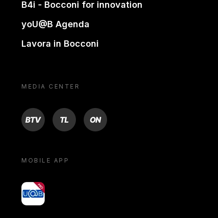
B4i - Bocconi for innovation
yoU@B Agenda
Lavora in Bocconi
MEDIA CENTER
BTV
TL
ON
MOBILE APP
yoU@B