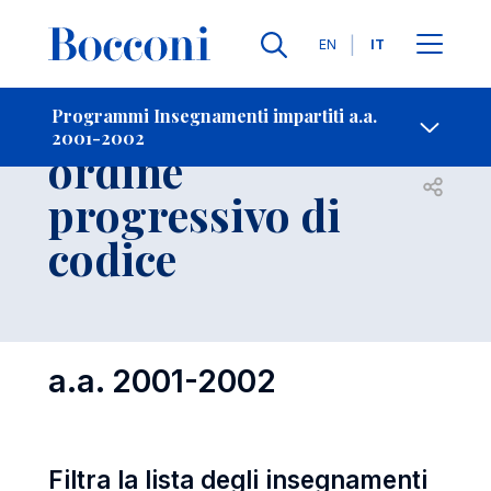
Lingue
EN
IT
Contatti
-
Insegnamenti in
Programmi Insegnamenti impartiti a.a.
2001-2002
ordine
Open s
progressivo di
codice
a.a. 2001-2002
Filtra la lista degli insegnamenti