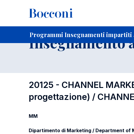
-
Home
Per studenti iscritti
Programmi degli insegnament
Programmi Insegnamenti impartiti a
Insegnamento a
20125 - CHANNEL MARKETI
progettazione) / CHANNE
MM
Dipartimento di Marketing / Department of 