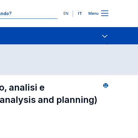
Lingue
EN
IT
Menu
6
Ricerca insegnamenti in ordine alfabetico
Contatti
Open share
 analisi e
analysis and planning)