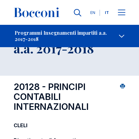
Lingue
EN
IT
Contatti
-
Insegnamento
Programmi Insegnamenti impartiti a.a.
2017-2018
Open s
a.a. 2017-2018
20128 - PRINCIPI
CONTABILI
INTERNAZIONALI
CLELI