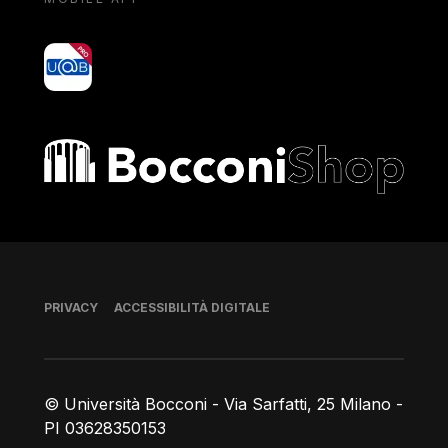
yoU@B
Bocconi shop
Piè di pagina
PRIVACY
ACCESSIBILITÀ DIGITALE
© Università Bocconi - Via Sarfatti, 25 Milano -
PI 03628350153