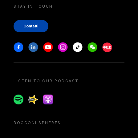
STAY IN TOUCH
Contatti
Stay in touch
Facebook
Linkedin
Youtube
Instagram
Tiktok
Weechat
Xiaohongshu/
LISTEN TO OUR PODCAST
Spotify
Spreaker
Apple podcast
BOCCONI SPHERES