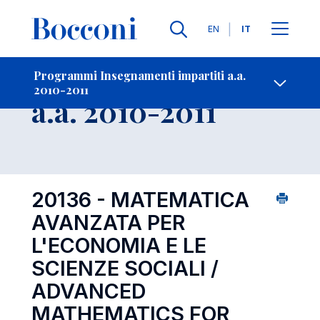
Lingue
EN
IT
Contatti
-
Insegnamento
Programmi Insegnamenti impartiti a.a.
2010-2011
Open s
a.a. 2010-2011
20136 - MATEMATICA
AVANZATA PER
L'ECONOMIA E LE
SCIENZE SOCIALI /
ADVANCED
MATHEMATICS FOR