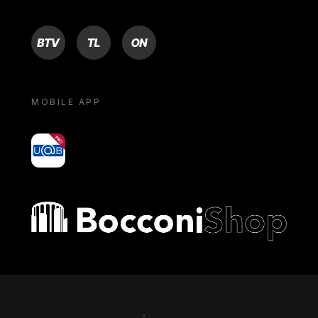
BTV
TL
ON
MOBILE APP
yoU@B
Bocconi shop