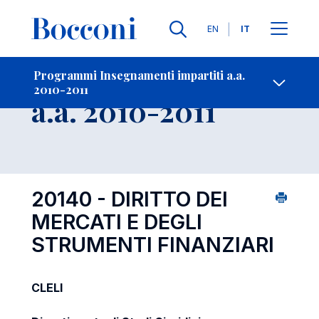
Lingue
EN
IT
Contatti
-
Insegnamento
Programmi Insegnamenti impartiti a.a.
2010-2011
Open s
a.a. 2010-2011
20140 - DIRITTO DEI
MERCATI E DEGLI
STRUMENTI FINANZIARI
CLELI