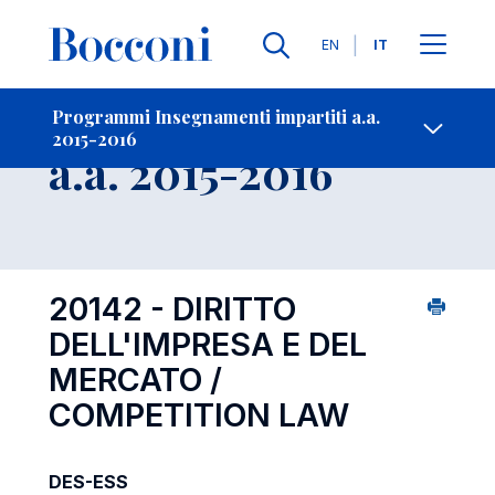
Lingue
EN
IT
Contatti
-
Insegnamento
Programmi Insegnamenti impartiti a.a.
2015-2016
Open s
a.a. 2015-2016
20142 - DIRITTO
DELL'IMPRESA E DEL
MERCATO /
COMPETITION LAW
DES-ESS