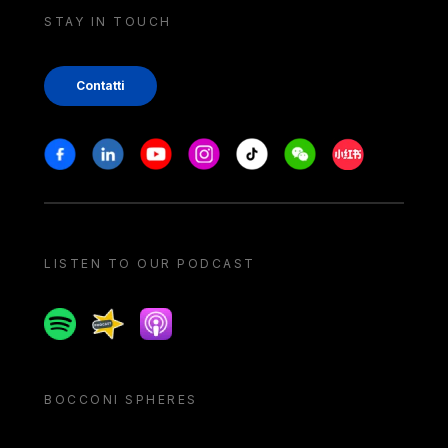
STAY IN TOUCH
Contatti
Stay in touch
Facebook
Linkedin
Youtube
Instagram
Tiktok
Weechat
Xiaohongshu/
LISTEN TO OUR PODCAST
Spotify
Spreaker
Apple podcast
BOCCONI SPHERES