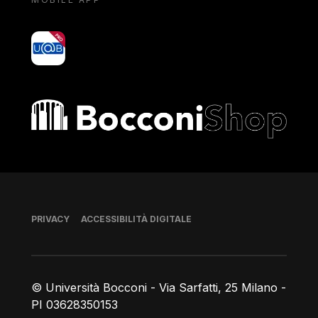
yoU@B
Bocconi shop
Piè di pagina
PRIVACY
ACCESSIBILITÀ DIGITALE
© Università Bocconi - Via Sarfatti, 25 Milano -
PI 03628350153