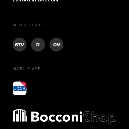
MEDIA CENTER
BTV
TL
ON
MOBILE APP
yoU@B
Bocconi shop