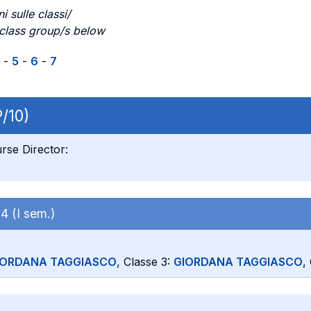
i sulle classi/
 class group/s below
-
5
-
6
-
7
/10)
rse Director:
-
4 (I sem.)
IORDANA TAGGIASCO
, Classe 3:
GIORDANA TAGGIASCO
,