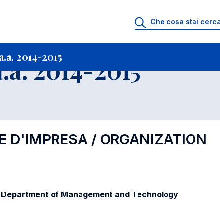
i
Archivio Insegnamenti
Programmi Insegnamenti impartiti a.a. 2014-201
.a. 2014-2015
.a. 2014-2015
E D'IMPRESA / ORGANIZATION
 / Department of Management and Technology