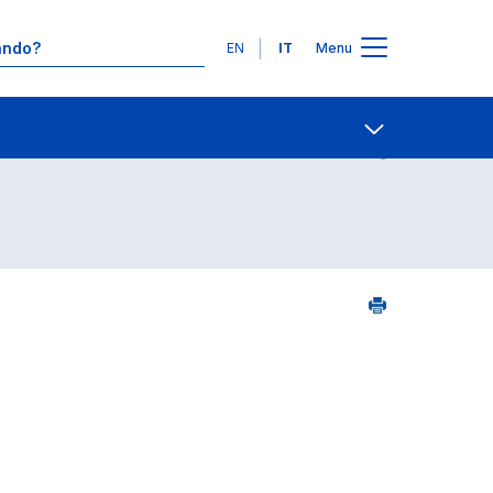
Lingue
EN
IT
Menu
5
Contatti
Open share