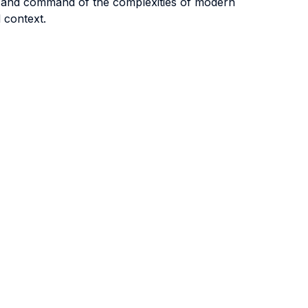
ing and command of the complexities of modern
l context.