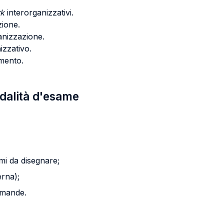
rk
interorganizzativi.
zione.
anizzazione.
izzativo.
amento.
odalità d'esame
i da disegnare;
erna);
omande.