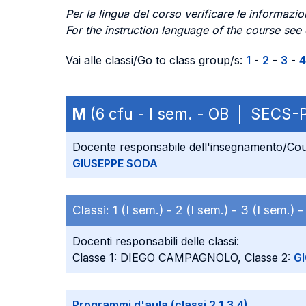
Per la lingua del corso verificare le informazion
For the instruction language of the course see
Vai alle classi/Go to class group/s:
1
-
2
-
3
-
4
M
(6 cfu - I sem. - OB | SECS-P
Docente responsabile dell'insegnamento/Cou
GIUSEPPE SODA
Classi:
1 (I sem.) -
2 (I sem.) -
3 (I sem.) 
Docenti responsabili delle classi:
Classe 1: DIEGO CAMPAGNOLO, Classe 2:
G
Programmi d'aula (classi 2,1,3,4)