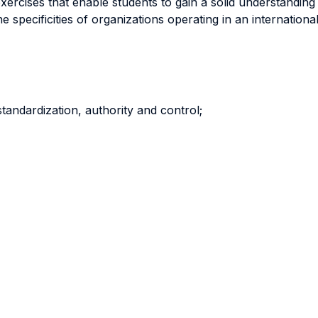
 exercises that enable students to gain a solid understand
e specificities of organizations operating in an internationa
, standardization, authority and control;