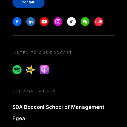
Contatti
Stay in touch
Facebook
Linkedin
Youtube
Instagram
Tiktok
Weechat
Xiaohongshu/
LISTEN TO OUR PODCAST
Spotify
Spreaker
Apple podcast
BOCCONI SPHERES
SDA Bocconi School of Management
Egea