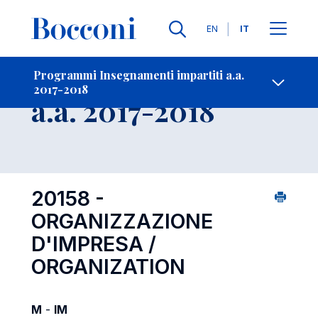
Lingue
EN
IT
Contatti
-
Insegnamento
Programmi Insegnamenti impartiti a.a.
2017-2018
Open s
a.a. 2017-2018
20158 -
ORGANIZZAZIONE
D'IMPRESA /
ORGANIZATION
M
-
IM