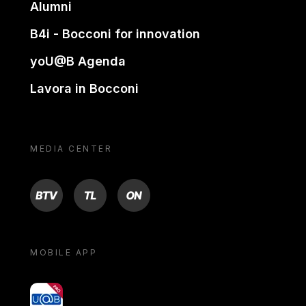
Alumni
B4i - Bocconi for innovation
yoU@B Agenda
Lavora in Bocconi
MEDIA CENTER
BTV
TL
ON
MOBILE APP
yoU@B